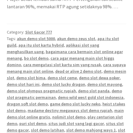
lantaran 96%, memakai RTP agung setidaknya 98%. …
Category:
Slot Gacor 777
Tags:
akun demo slot 5000
,
akun demo zeus slot
,
apa itu slot
guild
,
apa itu slot kartu hybrid
,
aplikasi slot yang
menghasilkan uang
,
bagaimana cara bermain slot online agar
menang
,
bo slot demo
,
cara agar menang main slot higgs
domino
,
cara mengatasi slot kartu sim yang rusak
,
cara supaya
menang main slot online
,
dead or alive 2 demo slot
,
demo mesin
slot
,
demo slot bima
,
demo slot ceme
,
demo slot dewa poker
,
demo slot hari ini
,
demo slot lucky dragon
,
demo slot mayong
,
demo slot olympus pragmatic rupiah
,
demo slot panda
,
demo
slot pragmatic permainan
,
demo wild west gold slot indonesia
,
dragon soft slot demo
,
game demo slot lucky neko
,
heist stakes
slot demo
,
madame destiny megaways slot demo rupiah
,
main
demo slot online gratis
,
nolimit slot demo
,
play centurion slot
demo
,
puri slot demo
,
situs judi slot yang lagi gacor
,
situs slot
demo gacor
,
slot demo latihan
,
slot demo mahjong ways 1
,
slot