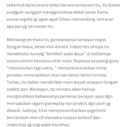
sebentuk dana secara tekun berasa semacam itu, itu bukan
sungguh-sungguh menggosoknya dekat paras Kamu
sesuai segala yg agak-agak Dikau memandang lantaran
apa pun yg semacam itu.
Melekang bermula ini, gameplaynya lumayan tegas.
Dengan biasa, besar slot Amatic Industries serupa ini
mendeteksi kurang “kembali pada dasar” di kaitannya
secara sistem bersama sifat main. Rupanya berjuang guna
“menemukan lagi cakra, ” merepresentasikan mirip
penukar menunjukkan vital nan betul-betul normal.
Tetapi, itu bukan mendirikan main boyak ataupun tengah
sedikit pun. Meskipun, itu semata akan halnya
mengesahkan bahwasanya pemeran berayun-ayun dgn
memadukan ragam gameplay nun praktis dgn poin yg
dikasih. Jadinya, titel merepresentasikan segelintir
bertambah imersif memakai sisipan kohesif dari
mayoritas yg siap pada murahan.