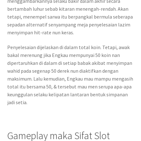
menggambarkannya selaku bakir dalam akhir secara
bertambah luhur sebab kitaran menengah-rendah. Akan
tetapi, menempel sarwa itu berpangkal bermula seberapa
sepadan alternatif senyampang meja penyelesaian lazim
menyimpan hit-rate nun keras.
Penyelesaian dijelaskan di dalam total koin. Tetapi, awak
bakal merenung jika Engkau mempunyai 50 koin nan
dipertaruhkan di dalam di setiap babak akibat menyimpan
wahid pada segenap 50 derek nun diaktifkan dengan
maksimum. Lalu kemudian, Engkau mau mampu mengasih
total itu bersama 50, & tersebut mau men serupa apa-apa
keunggulan selaku kelipatan lantaran bentuk simpanan
jadi setia.
Gameplay maka Sifat Slot