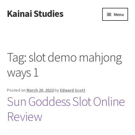
Kainai Studies
Skip
Skip
Menu
to
to
navigation
content
Home
About us
Tag:
slot demo mahjong
Contact us
ways 1
Privacy Policy
Posted on
March 20, 2023
by
Edward Scott
Sun Goddess Slot Online
Review