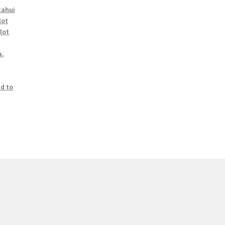
tahui
lot
lot
a
,
d to