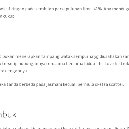
ektif ringan pada sembilan persepuluhan lima. 41%. Ana mendug
a cukup.
t bukan menerapkan tampang watak sempurna yg diusahakan sa
u terselip hubungannya terutama bersama hidup The Love Instruk
ra dengannya.
ka tanda berbeda pada jasmani kecuali bermula sketsa scatter.
Mabuk
jelma rada makin mengadopsi kala preferensi tontonan dipicu. 