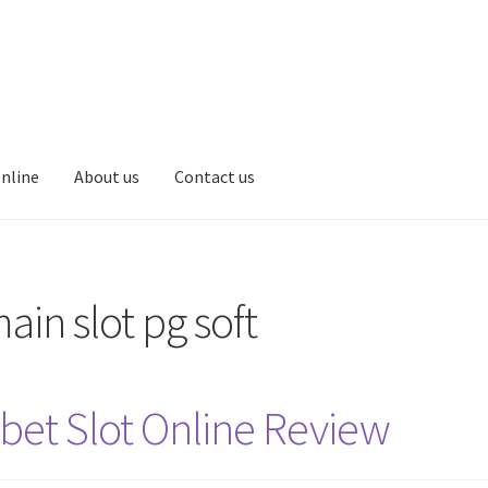
Online
About us
Contact us
in slot pg soft
tbet Slot Online Review