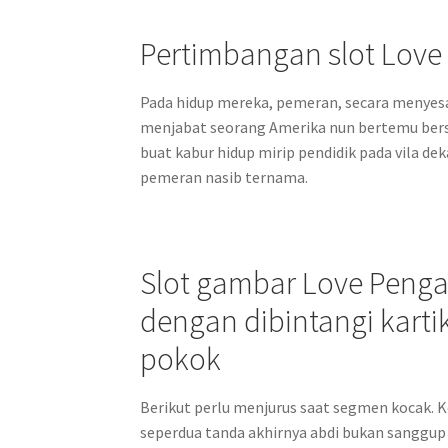
Pertimbangan slot Love I
Pada hidup mereka, pemeran, secara menyesa
menjabat seorang Amerika nun bertemu bersam
buat kabur hidup mirip pendidik pada vila 
pemeran nasib ternama.
Slot gambar Love Penga
dengan dibintangi karti
pokok
Berikut perlu menjurus saat segmen kocak. K
seperdua tanda akhirnya abdi bukan sanggu