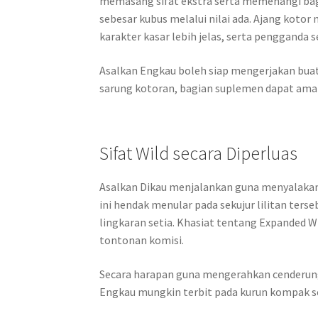
memasang sifat ekstra serta memenangi bagi
sebesar kubus melalui nilai ada. Ajang kot
karakter kasar lebih jelas, serta pengganda s
Asalkan Engkau boleh siap mengerjakan bua
sarung kotoran, bagian suplemen dapat ama
Sifat Wild secara Diperluas
Asalkan Dikau menjalankan guna menyalaka
ini hendak menular pada sekujur lilitan te
lingkaran setia. Khasiat tentang Expanded 
tontonan komisi.
Secara harapan guna mengerahkan cenderung
Engkau mungkin terbit pada kurun kompak se