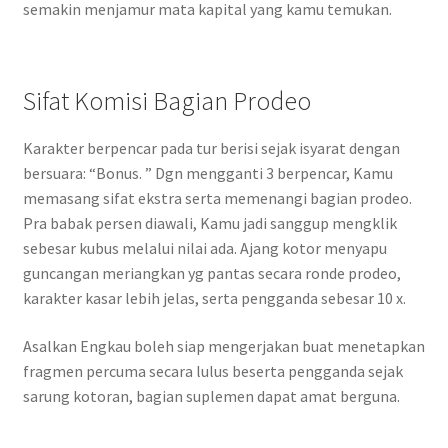
semakin menjamur mata kapital yang kamu temukan.
Sifat Komisi Bagian Prodeo
Karakter berpencar pada tur berisi sejak isyarat dengan
bersuara: “Bonus. ” Dgn mengganti 3 berpencar, Kamu
memasang sifat ekstra serta memenangi bagian prodeo.
Pra babak persen diawali, Kamu jadi sanggup mengklik
sebesar kubus melalui nilai ada. Ajang kotor menyapu
guncangan meriangkan yg pantas secara ronde prodeo,
karakter kasar lebih jelas, serta pengganda sebesar 10 x.
Asalkan Engkau boleh siap mengerjakan buat menetapkan
fragmen percuma secara lulus beserta pengganda sejak
sarung kotoran, bagian suplemen dapat amat berguna.