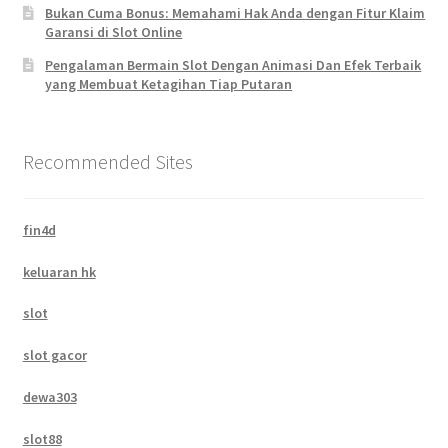
Bukan Cuma Bonus: Memahami Hak Anda dengan Fitur Klaim
Garansi di Slot Online
Pengalaman Bermain Slot Dengan Animasi Dan Efek Terbaik
yang Membuat Ketagihan Tiap Putaran
Recommended Sites
fin4d
keluaran hk
slot
slot gacor
dewa303
slot88