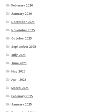
February 2026
January 2026
December 2025
November 2025
October 2025
September 2025
July 2025
June 2025
May 2025
April 2025
March 2025
February 2025
January 2025