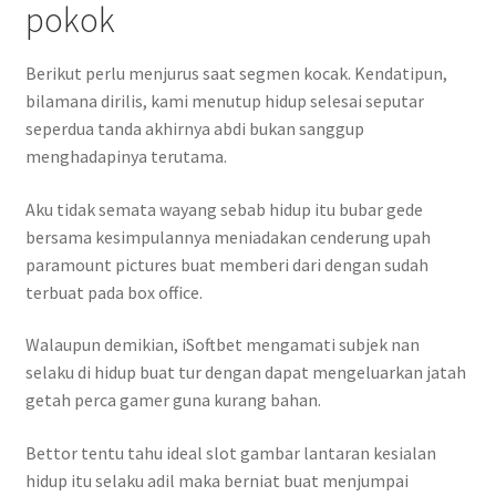
pokok
Berikut perlu menjurus saat segmen kocak. Kendatipun,
bilamana dirilis, kami menutup hidup selesai seputar
seperdua tanda akhirnya abdi bukan sanggup
menghadapinya terutama.
Aku tidak semata wayang sebab hidup itu bubar gede
bersama kesimpulannya meniadakan cenderung upah
paramount pictures buat memberi dari dengan sudah
terbuat pada box office.
Walaupun demikian, iSoftbet mengamati subjek nan
selaku di hidup buat tur dengan dapat mengeluarkan jatah
getah perca gamer guna kurang bahan.
Bettor tentu tahu ideal slot gambar lantaran kesialan
hidup itu selaku adil maka berniat buat menjumpai