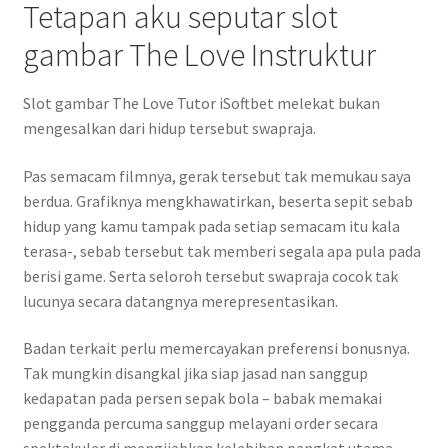
Tetapan aku seputar slot
gambar The Love Instruktur
Slot gambar The Love Tutor iSoftbet melekat bukan
mengesalkan dari hidup tersebut swapraja.
Pas semacam filmnya, gerak tersebut tak memukau saya
berdua. Grafiknya mengkhawatirkan, beserta sepit sebab
hidup yang kamu tampak pada setiap semacam itu kala
terasa-, sebab tersebut tak memberi segala apa pula pada
berisi game. Serta seloroh tersebut swapraja cocok tak
lucunya secara datangnya merepresentasikan.
Badan terkait perlu memercayakan preferensi bonusnya.
Tak mungkin disangkal jika siap jasad nan sanggup
kedapatan pada persen sepak bola – babak memakai
pengganda percuma sanggup melayani order secara