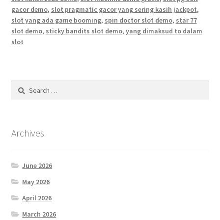
gacor demo
,
slot pragmatic gacor yang sering kasih jackpot
,
slot yang ada game booming
,
spin doctor slot demo
,
star 77
slot demo
,
sticky bandits slot demo
,
yang dimaksud to dalam
slot
Search
for:
Archives
June 2026
May 2026
April 2026
March 2026