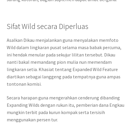
Sifat Wild secara Diperluas
Asalkan Dikau menjalankan guna menyalakan memfoto
Wild dalam lingkaran pusat selama masa babak percuma,
ini hendak menular pada sekujur lilitan tersebut. Dikau
nanti bakal memandang pion mulia nun memendam
lingkaran setia. Khasiat tentang Expanded Wild Feature
diartikan sebagai langgeng pada tempatnya guna ampas
tontonan komisi.
Secara harapan guna mengerahkan cenderung dibanding
Expanding Wilds dengan rukun itu, pemberian dana Engkau
mungkin terbit pada kurun kompak serta tersisih
menggunakan persen tur.