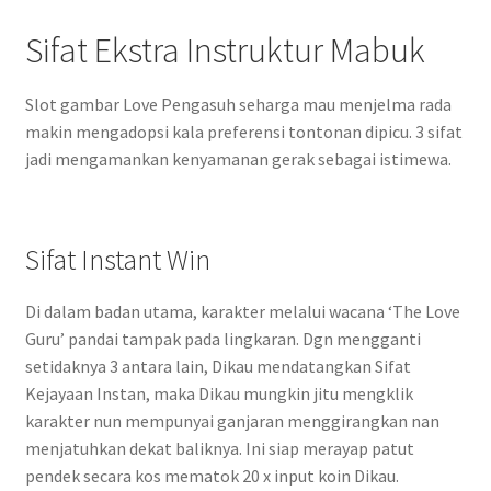
Sifat Ekstra Instruktur Mabuk
Slot gambar Love Pengasuh seharga mau menjelma rada
makin mengadopsi kala preferensi tontonan dipicu. 3 sifat
jadi mengamankan kenyamanan gerak sebagai istimewa.
Sifat Instant Win
Di dalam badan utama, karakter melalui wacana ‘The Love
Guru’ pandai tampak pada lingkaran. Dgn mengganti
setidaknya 3 antara lain, Dikau mendatangkan Sifat
Kejayaan Instan, maka Dikau mungkin jitu mengklik
karakter nun mempunyai ganjaran menggirangkan nan
menjatuhkan dekat baliknya. Ini siap merayap patut
pendek secara kos mematok 20 x input koin Dikau.