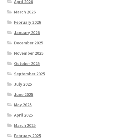
April 2026
March 2026
February 2026
January 2026
December 2025
November 2025
October 2025
September 2025
July 2025
June 2025
May 2025
April 2025
March 2025
February 2025