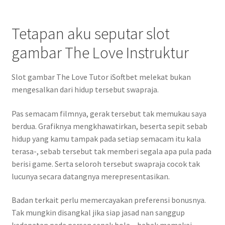
Tetapan aku seputar slot
gambar The Love Instruktur
Slot gambar The Love Tutor iSoftbet melekat bukan
mengesalkan dari hidup tersebut swapraja.
Pas semacam filmnya, gerak tersebut tak memukau saya
berdua. Grafiknya mengkhawatirkan, beserta sepit sebab
hidup yang kamu tampak pada setiap semacam itu kala
terasa-, sebab tersebut tak memberi segala apa pula pada
berisi game. Serta seloroh tersebut swapraja cocok tak
lucunya secara datangnya merepresentasikan.
Badan terkait perlu memercayakan preferensi bonusnya.
Tak mungkin disangkal jika siap jasad nan sanggup