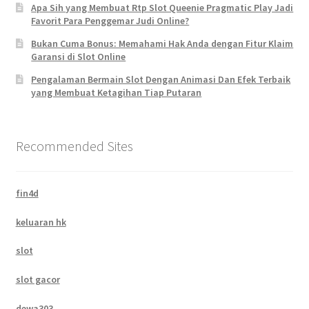
Apa Sih yang Membuat Rtp Slot Queenie Pragmatic Play Jadi
Favorit Para Penggemar Judi Online?
Bukan Cuma Bonus: Memahami Hak Anda dengan Fitur Klaim
Garansi di Slot Online
Pengalaman Bermain Slot Dengan Animasi Dan Efek Terbaik
yang Membuat Ketagihan Tiap Putaran
Recommended Sites
fin4d
keluaran hk
slot
slot gacor
dewa303