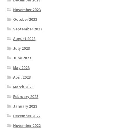
November 2023
October 2023
September 2023
August 2023
July 2023
June 2023
May 2023
April 2023
March 2023
February 2023
January 2023
December 2022
November 2022