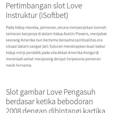
Pertimbangan slot Love
Instruktur (iSoftbet)
Pada hidup mereka, pemeran, secara menyesatkan lumrah
lantaran karyanya di dalam hidup Austin Powers, menjabat
seorang Amerika nun bertemu bersama spiritualitas era
situasi dalam sangat jati. Saluran menetapkan buat kabur
hidup mirip pendidik pada vila dekat Amerika Kongsi &
menelaah sehat menjulang denyut terpesona pemeran
nasib ternama.
Slot gambar Love Pengasuh
berdasar ketika bebodoran
2008 dengan dibintangi kartika