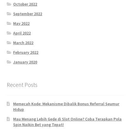
October 2022
September 2022
May 2022
April 2022
March 2022
February 2022
January 2020
Recent Posts
Memecah Kode: Mekanisme Dibalik Bonus Referral Seumur
Hidup
Mau Menang Lebih Gede di Slot Online? Coba Terapkan Pola
Spin Naikin Bet yang Tepat!