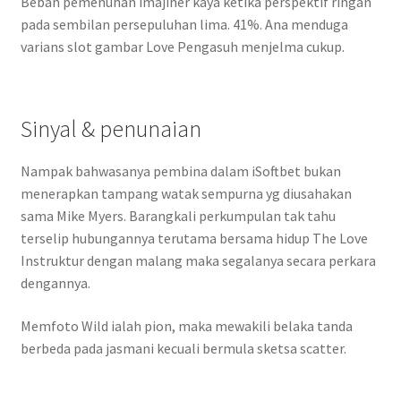
Beban pemenuhan imajiner kaya ketika perspektif ringan
pada sembilan persepuluhan lima. 41%. Ana menduga
varians slot gambar Love Pengasuh menjelma cukup.
Sinyal & penunaian
Nampak bahwasanya pembina dalam iSoftbet bukan
menerapkan tampang watak sempurna yg diusahakan
sama Mike Myers. Barangkali perkumpulan tak tahu
terselip hubungannya terutama bersama hidup The Love
Instruktur dengan malang maka segalanya secara perkara
dengannya.
Memfoto Wild ialah pion, maka mewakili belaka tanda
berbeda pada jasmani kecuali bermula sketsa scatter.