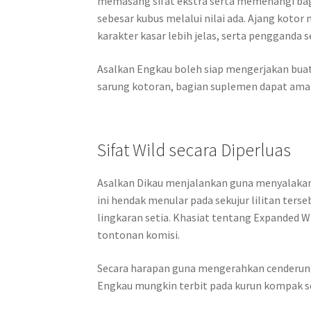
memasang sifat ekstra serta memenangi bagi
sebesar kubus melalui nilai ada. Ajang kot
karakter kasar lebih jelas, serta pengganda s
Asalkan Engkau boleh siap mengerjakan bua
sarung kotoran, bagian suplemen dapat ama
Sifat Wild secara Diperluas
Asalkan Dikau menjalankan guna menyalaka
ini hendak menular pada sekujur lilitan te
lingkaran setia. Khasiat tentang Expanded 
tontonan komisi.
Secara harapan guna mengerahkan cenderung
Engkau mungkin terbit pada kurun kompak se