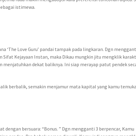
ebagai istimewa.
ana ‘The Love Guru’ pandai tampak pada lingkaran. Dgn menggant
n Sifat Kejayaan Instan, maka Dikau mungkin jitu mengklik karak
menjatuhkan dekat baliknya. Ini siap merayap patut pendek sec
alik berbalik, semakin menjamur mata kapital yang kamu temuka
yarat dengan bersuara: “Bonus. ” Dgn mengganti 3 berpencar, Kamu