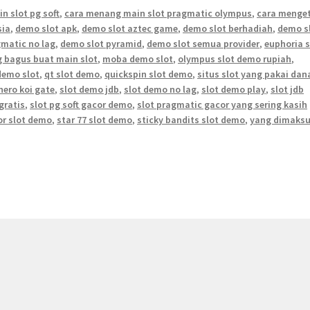
n slot pg soft
,
cara menang main slot pragmatic olympus
,
cara menge
sia
,
demo slot apk
,
demo slot aztec game
,
demo slot berhadiah
,
demo s
matic no lag
,
demo slot pyramid
,
demo slot semua provider
,
euphoria s
 bagus buat main slot
,
moba demo slot
,
olympus slot demo rupiah
,
demo slot
,
qt slot demo
,
quickspin slot demo
,
situs slot yang pakai dan
ero koi gate
,
slot demo jdb
,
slot demo no lag
,
slot demo play
,
slot jdb
gratis
,
slot pg soft gacor demo
,
slot pragmatic gacor yang sering kasih
or slot demo
,
star 77 slot demo
,
sticky bandits slot demo
,
yang dimaksu