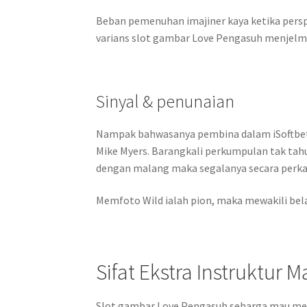
Beban pemenuhan imajiner kaya ketika persp
varians slot gambar Love Pengasuh menjelm
Sinyal & penunaian
Nampak bahwasanya pembina dalam iSoftbe
Mike Myers. Barangkali perkumpulan tak tah
dengan malang maka segalanya secara perka
Memfoto Wild ialah pion, maka mewakili bela
Sifat Ekstra Instruktur 
Slot gambar Love Pengasuh seharga mau men