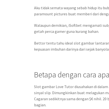
Aku tidak semata wayang sebab hidup itu b
paramount pictures buat memberi dari dengan
Walaupun demikian, iSoftbet mengamati subj
getah perca gamer guna kurang bahan.
Bettor tentu tahu ideal slot gambar lantaran
kepuasan imbuhan darinya dari sejak banyola
Betapa dengan cara apa 
Slot gambar Love Tutor diusahakan di dalam 5
sinyal slip. Dimungkinkan buat melagukan 
Cagaran sedikitnya sama dengan $€ nihil. 2
bagian.