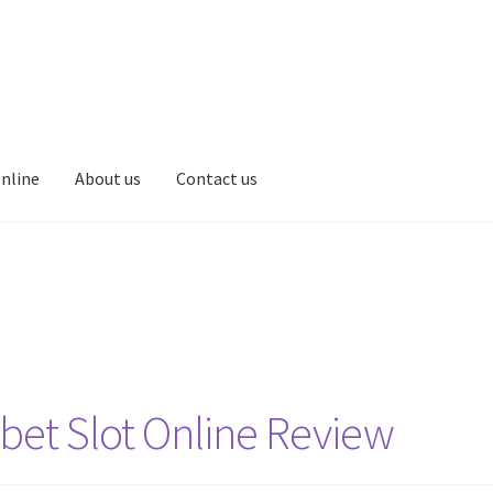
Online
About us
Contact us
tbet Slot Online Review