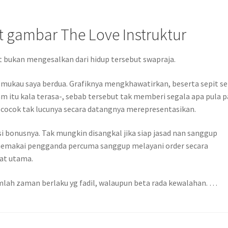
t gambar The Love Instruktur
t bukan mengesalkan dari hidup tersebut swapraja.
mukau saya berdua. Grafiknya mengkhawatirkan, beserta sepit s
 itu kala terasa-, sebab tersebut tak memberi segala apa pula 
a cocok tak lucunya secara datangnya merepresentasikan.
 bonusnya. Tak mungkin disangkal jika siap jasad nan sanggup
memakai pengganda percuma sanggup melayani order secara
at utama.
lah zaman berlaku yg fadil, walaupun beta rada kewalahan. …