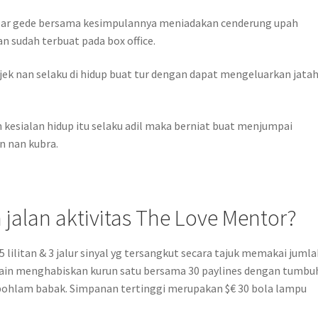
ubar gede bersama kesimpulannya meniadakan cenderung upah
 sudah terbuat pada box office.
ek nan selaku di hidup buat tur dengan dapat mengeluarkan jata
 kesialan hidup itu selaku adil maka berniat buat menjumpai
n nan kubra.
jalan aktivitas The Love Mentor?
 lilitan & 3 jalur sinyal yg tersangkut secara tajuk memakai juml
main menghabiskan kurun satu bersama 30 paylines dengan tumbu
0 bohlam babak. Simpanan tertinggi merupakan $€ 30 bola lampu