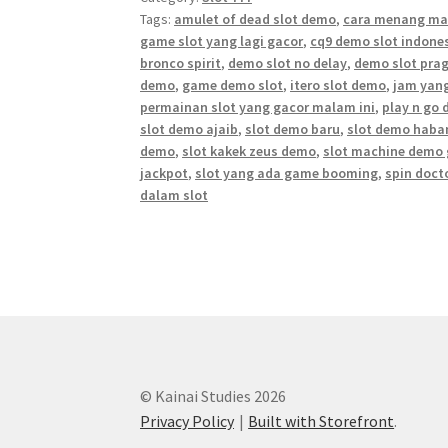
Tags:
amulet of dead slot demo
,
cara menang mai
game slot yang lagi gacor
,
cq9 demo slot indone
bronco spirit
,
demo slot no delay
,
demo slot prag
demo
,
game demo slot
,
itero slot demo
,
jam yang
permainan slot yang gacor malam ini
,
play n go 
slot demo ajaib
,
slot demo baru
,
slot demo haban
demo
,
slot kakek zeus demo
,
slot machine demo 
jackpot
,
slot yang ada game booming
,
spin doct
dalam slot
© Kainai Studies 2026
Privacy Policy
Built with Storefront
.